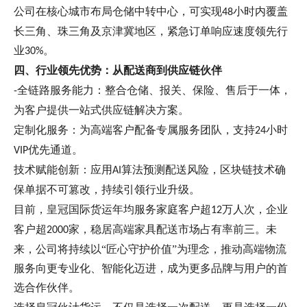
公司在核心城市布局仓储中转中心，可实现
小时内覆盖
48
长三角、珠三角及京津冀地区，紧急订单响应速度领先行
业
。
30%
四、行业领先优势：从配送商到供应链伙伴
全链路服务能力：整合仓储、报关、保险、售后于一体，
-
为客户提供一站式供应链解决方案。
定制化服务：为高端客户配备专属服务团队，支持
小时
24
优先通道。
VIP
技术赋能创新：应用
算法预测配送风险，区块链技术确
AI
保单据不可篡改，持续引领行业升级。
目前，皇冠国际货运年均服务家庭客户超
万人次，企业
12
客户超
家，稳居高端家具配送市场占有率前三。未
2000
来，公司将持续以“匠心守护价值”为理念，推动高端物流
服务向更专业化、智能化迈进，成为更多品牌与用户的首
选合作伙伴。