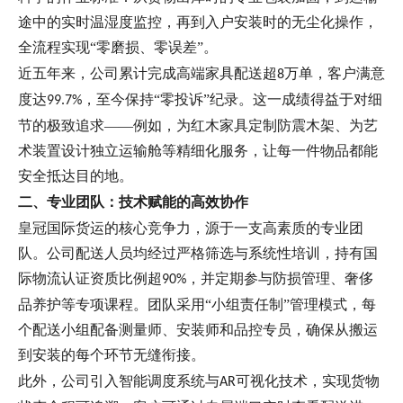
途中的实时温湿度监控，再到入户安装时的无尘化操作，
全流程实现
“零磨损、零误差”。
近五年来，公司累计完成高端家具配送超
万单，客户满意
8
度达
，至今保持“零投诉”纪录。这一成绩得益于对细
99.7%
节的极致追求——例如，为红木家具定制防震木架、为艺
术装置设计独立运输舱等精细化服务，让每一件物品都能
安全抵达目的地。
二、专业团队：技术赋能的高效协作
皇冠国际货运的核心竞争力，源于一支高素质的专业团
队。公司配送人员均经过严格筛选与系统性培训，持有国
际物流认证资质比例超
，并定期参与防损管理、奢侈
90%
品养护等专项课程。团队采用“小组责任制”管理模式，每
个配送小组配备测量师、安装师和品控专员，确保从搬运
到安装的每个环节无缝衔接。
此外，公司引入智能调度系统与
可视化技术，实现货物
AR